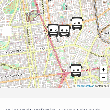
+
−
©
OpenStreetMap
contributors