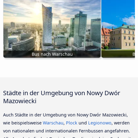
Bus nach Warschau
Bu
Städte in der Umgebung von Nowy Dwór
Mazowiecki
Auch Städte in der Umgebung von Nowy Dwór Mazowiecki,
wie beispielsweise
Warschau
,
Plock
und
Legionowo
, werden
von nationalen und internationalen Fernbussen angefahren.