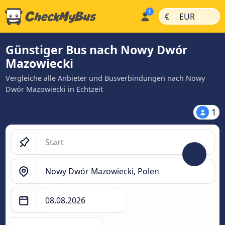
|
|
€
EUR
Günstiger Bus nach Nowy Dwór
Mazowiecki
Vergleiche alle Anbieter und Busverbindungen nach Nowy
Dwór Mazowiecki in Echtzeit
1