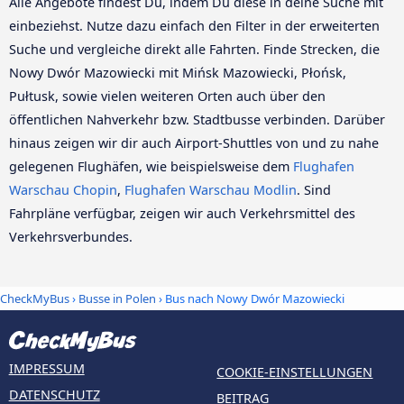
Alle Angebote findest Du, indem Du diese in deine Suche mit
einbeziehst. Nutze dazu einfach den Filter in der erweiterten
Suche und vergleiche direkt alle Fahrten. Finde Strecken, die
Nowy Dwór Mazowiecki mit Mińsk Mazowiecki, Płońsk,
Pułtusk, sowie vielen weiteren Orten auch über den
öffentlichen Nahverkehr bzw. Stadtbusse verbinden. Darüber
hinaus zeigen wir dir auch Airport-Shuttles von und zu nahe
gelegenen Flughäfen, wie beispielsweise dem
Flughafen
Warschau Chopin
,
Flughafen Warschau Modlin
. Sind
Fahrpläne verfügbar, zeigen wir auch Verkehrsmittel des
Verkehrsverbundes.
CheckMyBus
›
Busse in Polen
› Bus nach Nowy Dwór Mazowiecki
IMPRESSUM
COOKIE-EINSTELLUNGEN
DATENSCHUTZ
BEITRAG