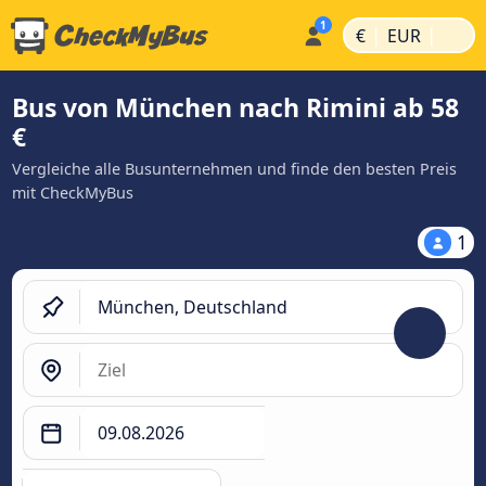
|
|
€
EUR
Bus von München nach Rimini ab 58
€
Vergleiche alle Busunternehmen und finde den besten Preis
mit CheckMyBus
1