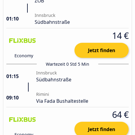
ZOB
Innsbruck
01:10
Südbahnstraße
14 €
Jetzt finden
Economy
Wartezeit 0 Std 5 Min
Innsbruck
01:15
Südbahnstraße
Rimini
09:10
Via Fada Bushaltestelle
64 €
Jetzt finden
Economy