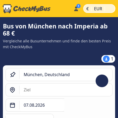
|
|
€
EUR
Bus von München nach Imperia ab
68 €
Vergleiche alle Busunternehmen und finde den besten Preis
mit CheckMyBus
1