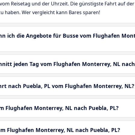
vom Reisetag und der Uhrzeit. Die günstigste Fahrt auf de
 zu haben. Wer vergleicht kann Bares sparen!
enn ich die Angebote für Busse vom Flughafen Mont
chnitt jeden Tag vom Flughafen Monterrey, NL nach
hrt nach Puebla, PL vom Flughafen Monterrey, NL?
m Flughafen Monterrey, NL nach Puebla, PL?
om Flughafen Monterrey, NL nach Puebla, PL?