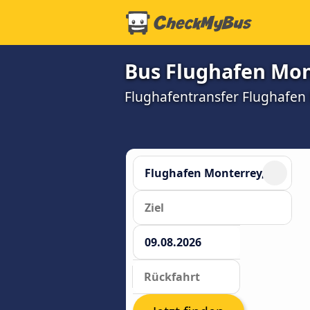
Bus Flughafen Mon
Flughafentransfer Flughafen M