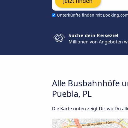
Jetzt finden
Unterkünfte finden mit Booking.co
Suche dein Reiseziel
Millionen von Angeboten w
Alle Busbahnhöfe u
Puebla, PL
Die Karte unten zeigt Dir, wo Du al