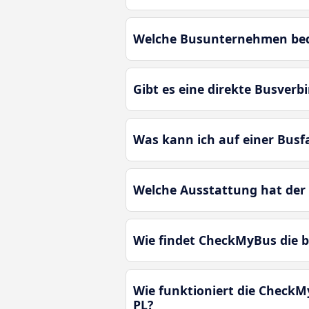
Welche Busunternehmen bedi
Gibt es eine direkte Busver
Was kann ich auf einer Bus
Welche Ausstattung hat der
Wie findet CheckMyBus die 
Wie funktioniert die CheckM
PL?