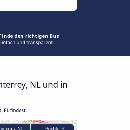
Finde den richtigen Bus
Einfach und transparent
terrey, NL und in
, PL findest.
nterrey, NL
Puebla, PL