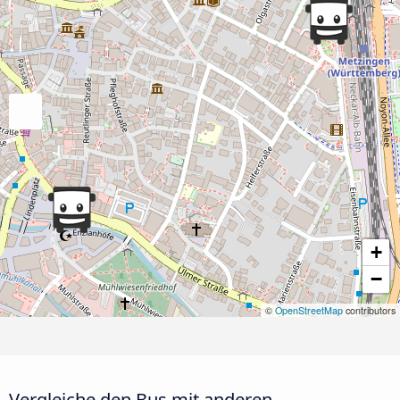
+
−
©
OpenStreetMap
contributors
Vergleiche den Bus mit anderen