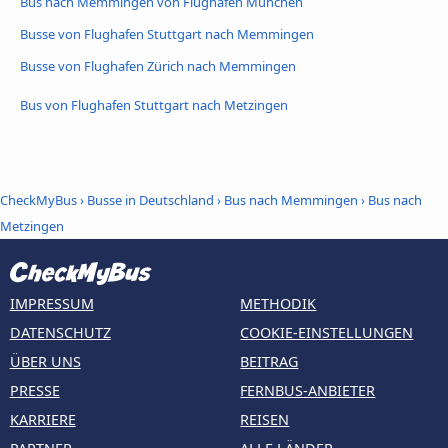
Bus nach Memmingen von Flughafen München
Busse von Flughafen Stuttgart nach Memmingen
Busse von Flughafen Zürich nach Memmingen
Bus von Flughafen Stuttgart nach Metzingen
CheckMyBus
›
Busse in Deutschland
›
Bus nach Memmingen
›
Bus nach
Metzingen
IMPRESSUM
METHODIK
DATENSCHUTZ
COOKIE-EINSTELLUNGEN
ÜBER UNS
BEITRAG
PRESSE
FERNBUS-ANBIETER
KARRIERE
REISEN