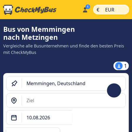
|
|
€
EUR
Bus von Memmingen
nach Metzingen
Vergleiche alle Busunternehmen und finde den besten Preis
mit CheckMyBus
1