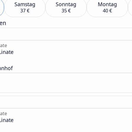
Samstag
Sonntag
Montag
37 €
35 €
40 €
gen
nate
Linate
hnhof
nate
Linate