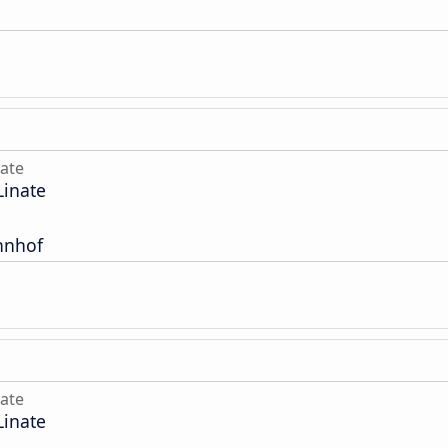
nate
Linate
hnhof
nate
Linate