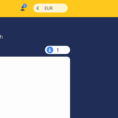
|
|
€
EUR
ch
1