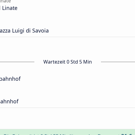
inate
 Linate
zza Luigi di Savoia
Wartezeit 0 Std 5 Min
bahnhof
bahnhof