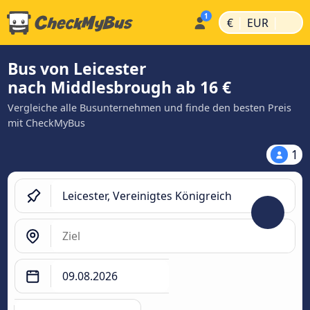
|
|
€
EUR
Bus von Leicester
nach Middlesbrough ab 16 €
Vergleiche alle Busunternehmen und finde den besten Preis
mit CheckMyBus
1