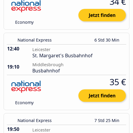
34 €
Jetzt finden
Economy
National Express
6 Std 30 Min
12:40
Leicester
St. Margaret's Busbahnhof
Middlesbrough
19:10
Busbahnhof
35 €
Jetzt finden
Economy
National Express
7 Std 25 Min
19:50
Leicester