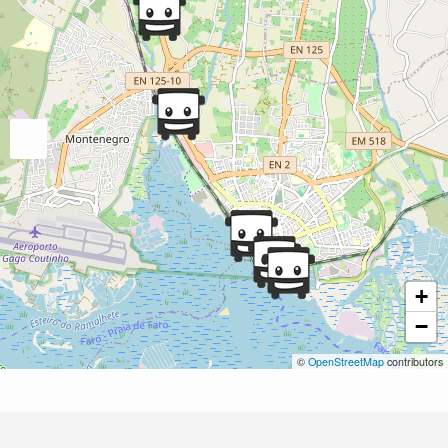
+
−
©
OpenStreetMap
contributors