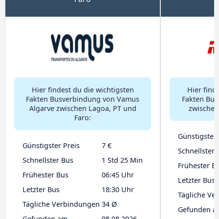
Hier findest du die wichtigsten
Hier find
Fakten Busverbindung von Vamus
Fakten Bu
Algarve zwischen Lagoa, PT und
zwischen
Faro:
Günstigster 
Günstigster Preis
7 €
Schnellster 
Schnellster Bus
1 Std 25 Min
Frühester B
Frühester Bus
06:45 Uhr
Letzter Bus
Letzter Bus
18:30 Uhr
Tägliche Ve
Tägliche Verbindungen
34 Ø
Gefunden a
Gefunden am
08.08.2026