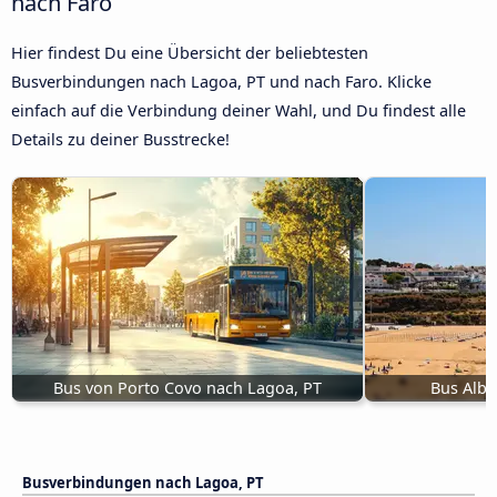
nach Faro
Hier findest Du eine Übersicht der beliebtesten
Busverbindungen nach Lagoa, PT und nach Faro. Klicke
einfach auf die Verbindung deiner Wahl, und Du findest alle
Details zu deiner Busstrecke!
Bus von Porto Covo nach Lagoa, PT
Bus Albu
Busverbindungen nach Lagoa, PT