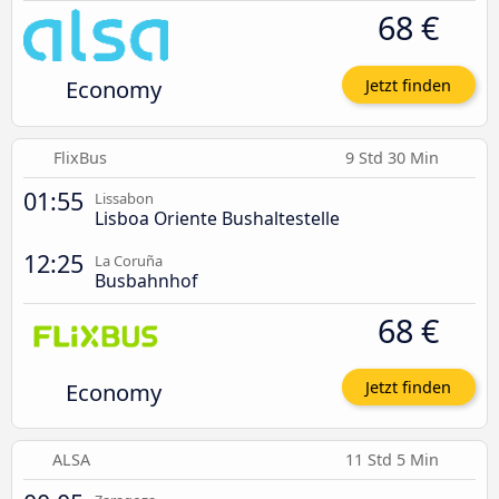
68 €
Economy
Jetzt finden
FlixBus
9 Std 30 Min
01:55
Lissabon
Lisboa Oriente Bushaltestelle
12:25
La Coruña
Busbahnhof
68 €
Economy
Jetzt finden
ALSA
11 Std 5 Min