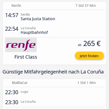
Renfe
7 Std 57 Min
14:57
Sevilla
Santa Justa Station
22:54
La Coruña
Hauptbahnhof
265 €
ab
First Class
Jetzt finden
Günstige Mitfahrgelegenheit nach La Coruña
BlaBlaCar
1 Std 1 Min
22:30
Lugo
23:30
La Coruña