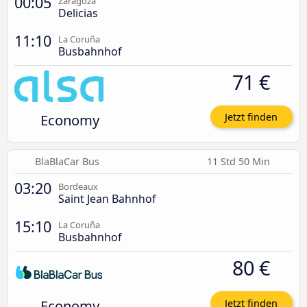
00:05
Zaragoza
Delicias
11:10
La Coruña
Busbahnhof
71 €
Economy
Jetzt finden
BlaBlaCar Bus
11 Std 50 Min
03:20
Bordeaux
Saint Jean Bahnhof
15:10
La Coruña
Busbahnhof
80 €
Economy
Jetzt finden