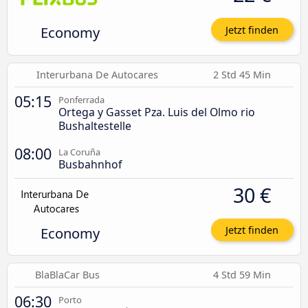
Economy
Jetzt finden
Interurbana De Autocares
2 Std 45 Min
05:15
Ponferrada
Ortega y Gasset Pza. Luis del Olmo rio
Bushaltestelle
08:00
La Coruña
Busbahnhof
30 €
Economy
Jetzt finden
BlaBlaCar Bus
4 Std 59 Min
06:30
Porto