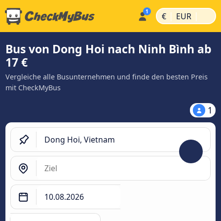
|
|
€
EUR
Bus von Dong Hoi nach Ninh Bình ab
17 €
Vergleiche alle Busunternehmen und finde den besten Preis
mit CheckMyBus
1