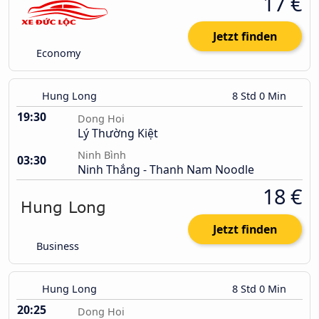
17 €
Jetzt finden
Economy
Hung Long
8 Std 0 Min
19:30
Dong Hoi
Lý Thường Kiệt
Ninh Bình
03:30
Ninh Thắng - Thanh Nam Noodle
18 €
Jetzt finden
Business
Hung Long
8 Std 0 Min
20:25
Dong Hoi