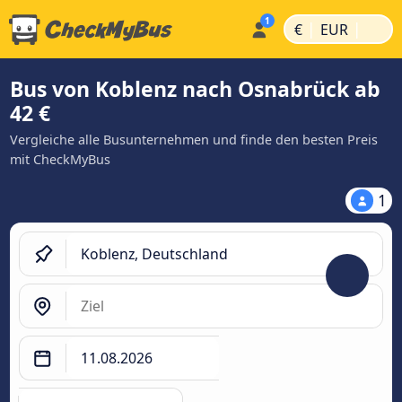
|
|
€
EUR
Bus von Koblenz nach Osnabrück ab
42 €
Vergleiche alle Busunternehmen und finde den besten Preis
mit CheckMyBus
1