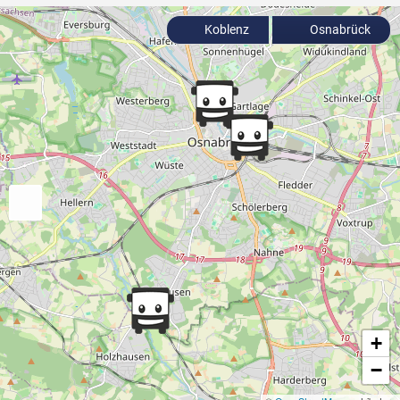
Koblenz
Osnabrück
+
−