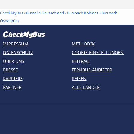
CheckMyBus
›
Busse in Deutschland
›
Bus nach Koblenz
›
Bus nach
Osnabrück
IMPRESSUM
METHODIK
DATENSCHUTZ
COOKIE-EINSTELLUNGEN
ÜBER UNS
BEITRAG
PRESSE
FERNBUS-ANBIETER
KARRIERE
REISEN
PARTNER
ALLE LÄNDER