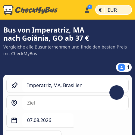
|
|
€
EUR
Bus von Imperatriz, MA
nach Goiânia, GO ab 37 €
Vergleiche alle Busunternehmen und finde den besten Preis
mit CheckMyBus
1