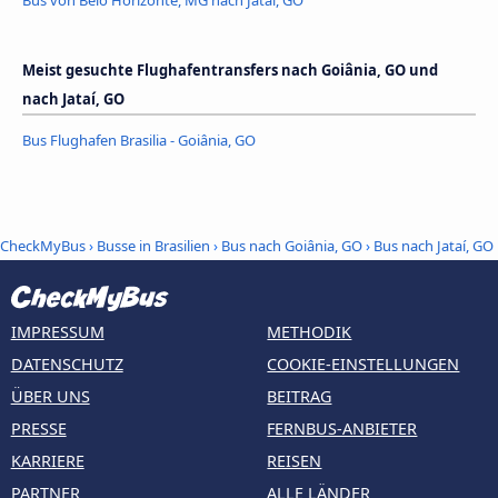
Meist gesuchte Flughafentransfers nach Goiânia, GO und
nach Jataí, GO
Bus Flughafen Brasilia - Goiânia, GO
CheckMyBus
›
Busse in Brasilien
›
Bus nach Goiânia, GO
›
Bus nach Jataí, GO
IMPRESSUM
METHODIK
DATENSCHUTZ
COOKIE-EINSTELLUNGEN
ÜBER UNS
BEITRAG
PRESSE
FERNBUS-ANBIETER
KARRIERE
REISEN
PARTNER
ALLE LÄNDER