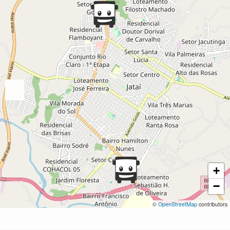
+
−
©
OpenStreetMap
contributors