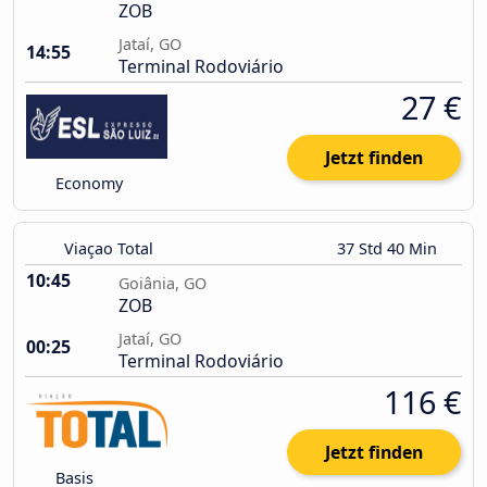
ZOB
Jataí, GO
14:55
Terminal Rodoviário
27 €
Jetzt finden
Economy
Viaçao Total
37 Std 40 Min
10:45
Goiânia, GO
ZOB
Jataí, GO
00:25
Terminal Rodoviário
116 €
Jetzt finden
Basis