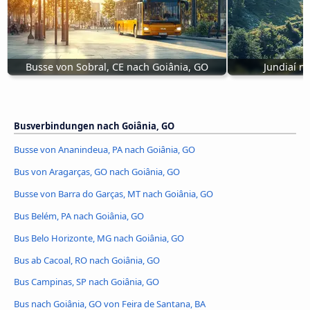
Busse von Sobral, CE nach Goiânia, GO
Jundiaí n
Busverbindungen nach Goiânia, GO
Busse von Ananindeua, PA nach Goiânia, GO
Bus von Aragarças, GO nach Goiânia, GO
Busse von Barra do Garças, MT nach Goiânia, GO
Bus Belém, PA nach Goiânia, GO
Bus Belo Horizonte, MG nach Goiânia, GO
Bus ab Cacoal, RO nach Goiânia, GO
Bus Campinas, SP nach Goiânia, GO
Bus nach Goiânia, GO von Feira de Santana, BA