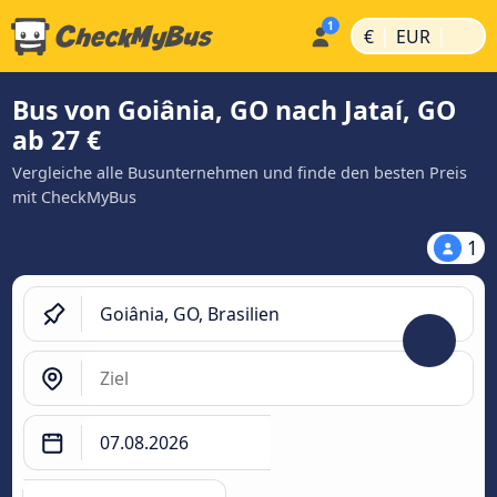
|
|
€
EUR
Bus von Goiânia, GO nach Jataí, GO
ab 27 €
Vergleiche alle Busunternehmen und finde den besten Preis
mit CheckMyBus
1