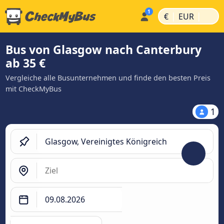
|
|
€
EUR
Bus von Glasgow nach Canterbury
ab 35 €
Vergleiche alle Busunternehmen und finde den besten Preis
mit CheckMyBus
1