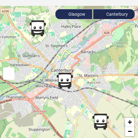
Glasgow
Canterbury
+
−