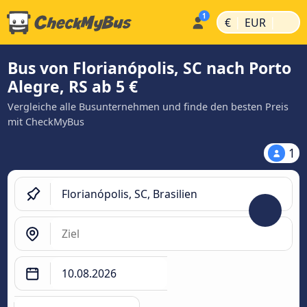
|
|
€
EUR
Bus von Florianópolis, SC nach Porto
Alegre, RS ab 5 €
Vergleiche alle Busunternehmen und finde den besten Preis
mit CheckMyBus
1