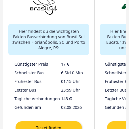
Hier findest du die wichtigsten
Hier find
Fakten Busverbindung von Brasil Sul
Fakten Bus
zwischen Florianópolis, SC und Porto
Eucatur zwi
Alegre, RS:
und 
Günstigster Preis
17 €
Günstigster 
Schnellster Bus
6 Std 0 Min
Schnellster 
Frühester Bus
01:15 Uhr
Frühester B
Letzter Bus
23:59 Uhr
Letzter Bus
Tägliche Verbindungen
143 Ø
Tägliche Ve
Gefunden am
08.08.2026
Gefunden a