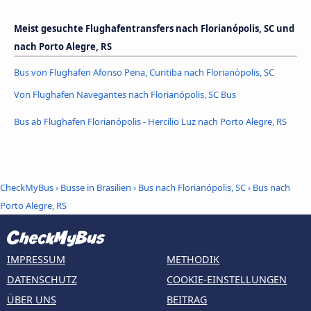
Meist gesuchte Flughafentransfers nach Florianópolis, SC und
nach Porto Alegre, RS
Bus von Flughafen Afonso Pena, Curitiba nach Florianópolis, SC
Von Flughafen Navegantes nach Florianópolis, SC Bus
Bus ab Flughafen Florianópolis - Hercílio Luz nach Porto Alegre, RS
CheckMyBus
›
Busse in Brasilien
›
Bus nach Florianópolis, SC
›
Bus nach
Porto Alegre, RS
IMPRESSUM
METHODIK
DATENSCHUTZ
COOKIE-EINSTELLUNGEN
ÜBER UNS
BEITRAG