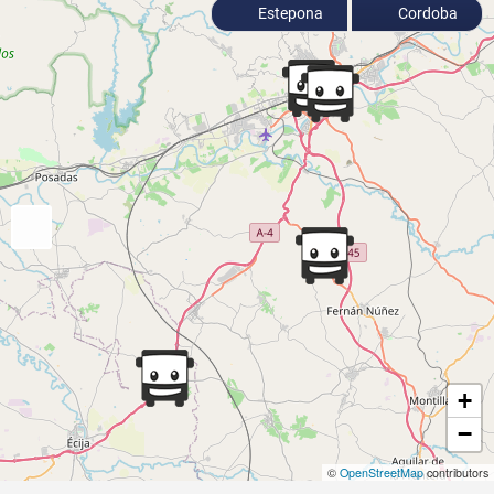
Estepona
Cordoba
+
−
©
OpenStreetMap
contributors