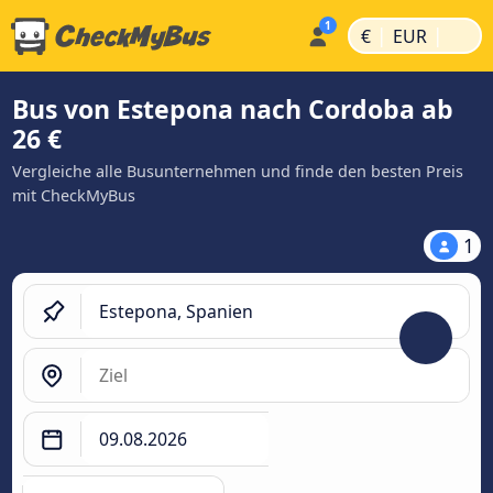
|
|
€
EUR
Bus von Estepona nach Cordoba ab
26 €
Vergleiche alle Busunternehmen und finde den besten Preis
mit CheckMyBus
1