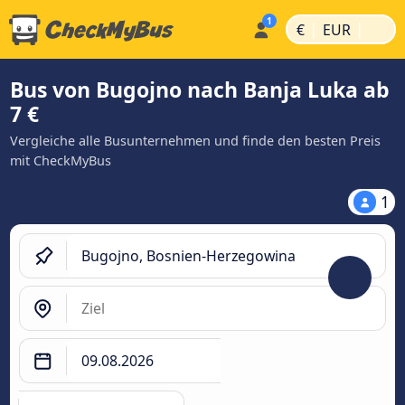
|
|
€
EUR
Bus von Bugojno nach Banja Luka ab
7 €
Vergleiche alle Busunternehmen und finde den besten Preis
mit CheckMyBus
1