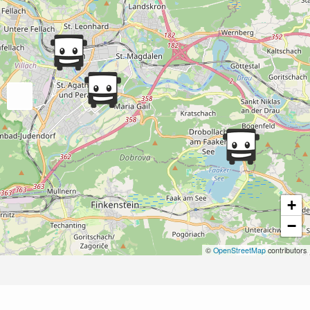
+
−
©
OpenStreetMap
contributors