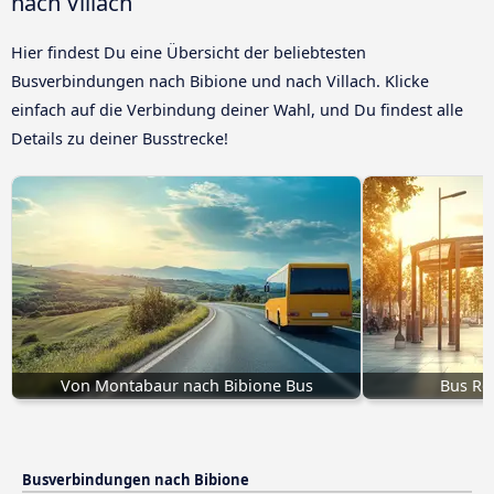
nach Villach
Hier findest Du eine Übersicht der beliebtesten
Busverbindungen nach Bibione und nach Villach. Klicke
einfach auf die Verbindung deiner Wahl, und Du findest alle
Details zu deiner Busstrecke!
Von Montabaur nach Bibione Bus
Bus Re
Busverbindungen nach Bibione