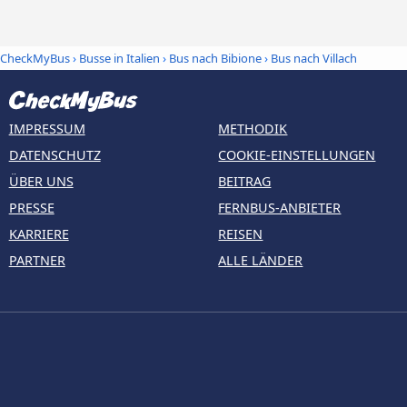
CheckMyBus
›
Busse in Italien
›
Bus nach Bibione
›
Bus nach Villach
IMPRESSUM
METHODIK
DATENSCHUTZ
COOKIE-EINSTELLUNGEN
ÜBER UNS
BEITRAG
PRESSE
FERNBUS-ANBIETER
KARRIERE
REISEN
PARTNER
ALLE LÄNDER