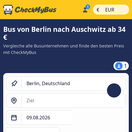
|
|
€
EUR
Bus von Berlin nach Auschwitz ab 34
€
Vergleiche alle Busunternehmen und finde den besten Preis
mit CheckMyBus
1