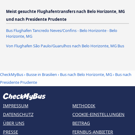
Meist gesuchte Flughafentransfers nach Belo Horizonte, MG
und nach Presidente Prudente
Bus Flughafen Tancredo Neves/Confins - Belo Horizonte - Belo
Horizonte, MG
Von Flughafen São Paulo/Guarulhos nach Belo Horizonte, MG Bus
CheckMyBus
›
Busse in Brasilien
›
Bus nach Belo Horizonte, MG
›
Bus nach
Presidente Prudente
IMPRESSUM
METHODIK
DATENSCHUTZ
COOKIE-EINSTELLUNGEN
ÜBER UNS
BEITRAG
PRESSE
FERNBUS-ANBIETER