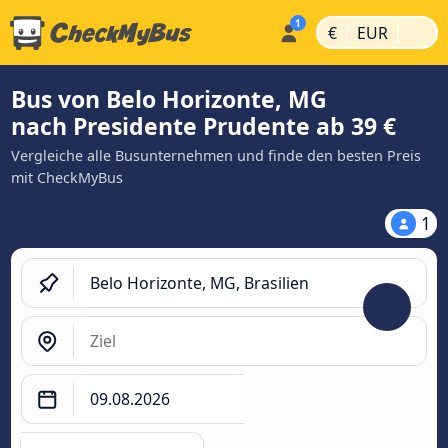
|
|
€
EUR
Bus von Belo Horizonte, MG
nach Presidente Prudente ab 39 €
Vergleiche alle Busunternehmen und finde den besten Preis
mit CheckMyBus
1