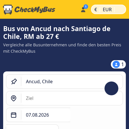
|
|
€
EUR
Bus von Ancud nach Santiago de
Chile, RM ab 27 €
Vergleiche alle Busunternehmen und finde den besten Preis
mit CheckMyBus
1