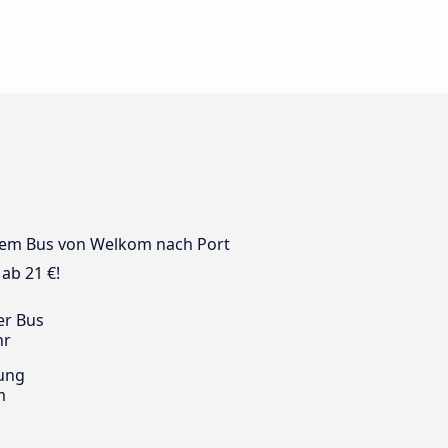
it dem Bus von Welkom nach Port
ab 21 €!
er Bus
hr
ung
m