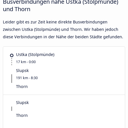
Busverbindungen nahe Ustka (Stolpmünde)
und Thorn
Leider gibt es zur Zeit keine direkte Busverbindungen
zwischen Ustka (Stolpmünde) und Thorn. Wir haben jedoch
diese Verbindungen in der Nähe der beiden Städte gefunden.
Ustka (Stolpmünde)
17 km - 0:00
Slupsk
191 km - 8:30
Thorn
Slupsk
Thorn