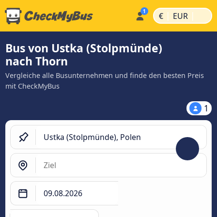
|
|
€
EUR
Bus von Ustka (Stolpmünde)
nach Thorn
Vergleiche alle Busunternehmen und finde den besten Preis
mit CheckMyBus
1