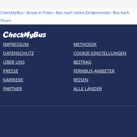
CheckMyBus
›
Busse in Polen
›
Bus nach Ustka (Stolpmünde)
›
Bus nach
Thorn
IMPRESSUM
METHODIK
DATENSCHUTZ
COOKIE-EINSTELLUNGEN
ÜBER UNS
BEITRAG
PRESSE
FERNBUS-ANBIETER
KARRIERE
REISEN
PARTNER
ALLE LÄNDER