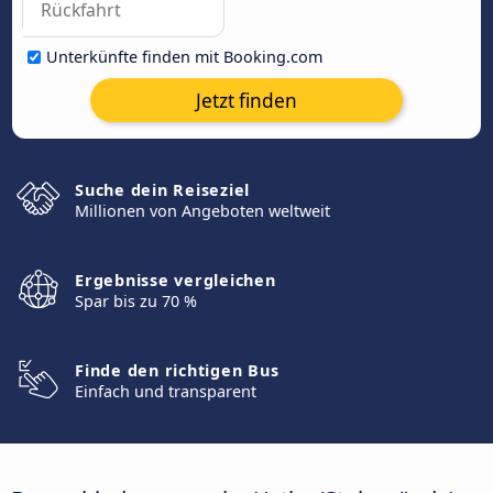
Unterkünfte finden mit Booking.com
Jetzt finden
Suche dein Reiseziel
Millionen von Angeboten weltweit
Ergebnisse vergleichen
Spar bis zu 70 %
Finde den richtigen Bus
Einfach und transparent