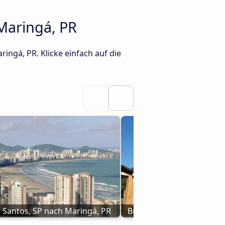
Maringá, PR
ingá, PR. Klicke einfach auf die
 Santos, SP nach Maringá, PR
Busse von Sorocaba nach