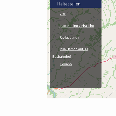
Haltestellen
ZOB
Joao Paulino Vieira Fiho
Rio Jacutinga
Rua Flamboiant, 41
Busbahnhof
Floriano