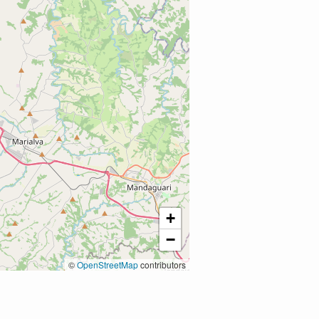
+
−
©
OpenStreetMap
contributors