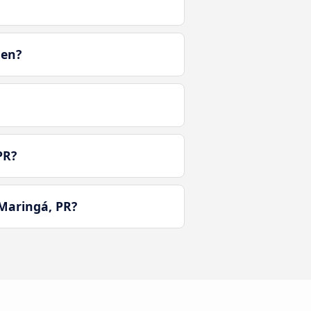
men?
PR?
Maringá, PR?