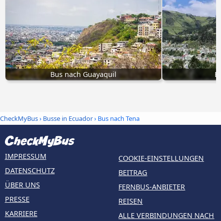
Bus nach Guayaquil
B
CheckMyBus
›
Busse in Ecuador
› Bus nach Tena
IMPRESSUM
COOKIE-EINSTELLUNGEN
DATENSCHUTZ
BEITRAG
ÜBER UNS
FERNBUS-ANBIETER
PRESSE
REISEN
KARRIERE
ALLE VERBINDUNGEN NACH