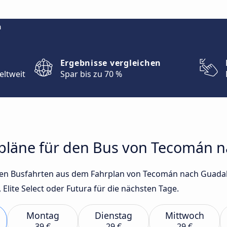
m
Ergebnisse vergleichen
eltweit
Spar bis zu 70 %
rpläne für den Bus von Tecomán n
sten Busfahrten aus dem Fahrplan von Tecomán nach Guadal
lite Select oder Futura für die nächsten Tage.
Montag
Dienstag
Mittwoch
39 €
29 €
29 €