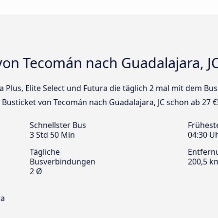
von Tecomán nach Guadalajara, J
a Plus, Elite Select und Futura die täglich 2 mal mit dem B
n Busticket von Tecomán nach Guadalajara, JC schon ab 27 €
Schnellster Bus
Frühest
3 Std 50 Min
04:30 U
Tägliche
Entfern
Busverbindungen
200,5 k
2 Ø
ra