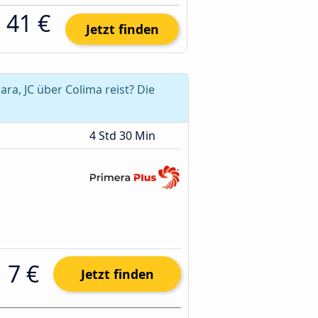
41 €
Jetzt finden
a, JC über Colima reist? Die
4 Std 30 Min
7 €
Jetzt finden