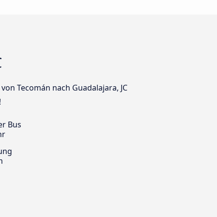
C
us von Tecomán nach Guadalajara, JC
!
er Bus
hr
ung
m