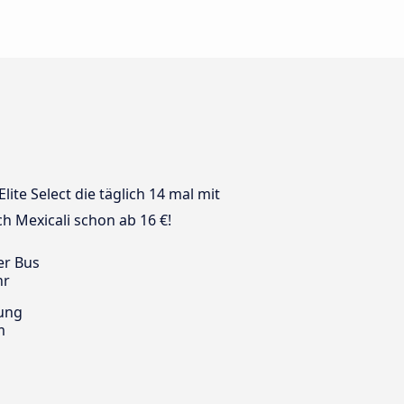
ite Select die täglich 14 mal mit
h Mexicali schon ab 16 €!
er Bus
hr
ung
m