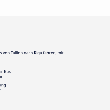
s von Tallinn nach Riga fahren, mit
er Bus
hr
ung
m