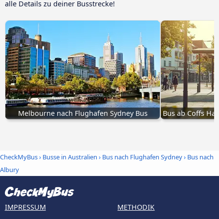
alle Details zu deiner Busstrecke!
Melbourne nach Flughafen Sydney Bus
Bus ab Coffs Ha
CheckMyBus
›
Busse in Australien
›
Bus nach Flughafen Sydney
›
Bus nach
Albury
IMPRESSUM
METHODIK