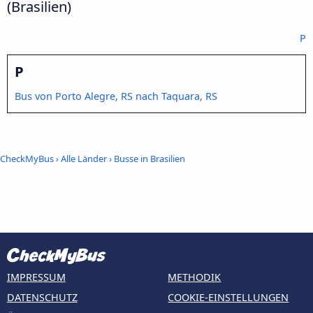
(Brasilien)
P
P
Bus von Porto Alegre, RS nach Taquara, RS
CheckMyBus
›
Alle Länder
›
Busse in Brasilien
IMPRESSUM
METHODIK
DATENSCHUTZ
COOKIE-EINSTELLUNGEN