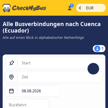
|
|
€
EUR
Alle Busverbindungen nach Cuenca
(Ecuador)
Alle auf einen Blick in alphabetischer Reihenfolge
1