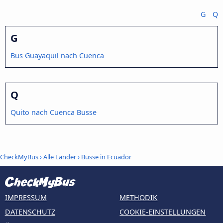
G
Q
G
Bus Guayaquil nach Cuenca
Q
Quito nach Cuenca Busse
CheckMyBus
›
Alle Länder
›
Busse in Ecuador
IMPRESSUM
METHODIK
DATENSCHUTZ
COOKIE-EINSTELLUNGEN