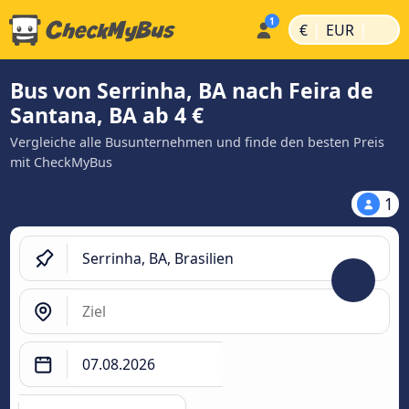
|
|
€
EUR
Bus von Serrinha, BA nach Feira de
Santana, BA ab 4 €
Vergleiche alle Busunternehmen und finde den besten Preis
mit CheckMyBus
1