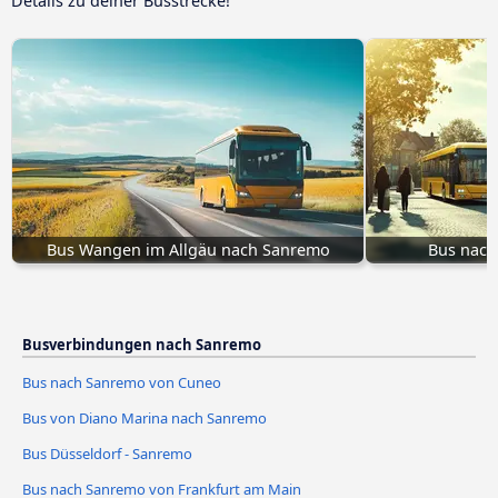
Details zu deiner Busstrecke!
Bus Wangen im Allgäu nach Sanremo
Bus nach
Busverbindungen nach Sanremo
Bus nach Sanremo von Cuneo
Bus von Diano Marina nach Sanremo
Bus Düsseldorf - Sanremo
Bus nach Sanremo von Frankfurt am Main