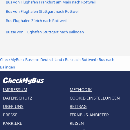
Bus von Flughafen Frankfurt am Main nach Rottweil
Bus von Flughafen Stuttgart nach Rottweil
Bus Flughafen Zürich nach Rottweil
Busse von Flughafen Stuttgart nach Balingen
CheckMyBus
›
Busse in Deutschland
›
Bus nach Rottweil
›
Bus nach
Balingen
IMPRESSUM
METHODIK
DATENSCHUTZ
COOKIE-EINSTELLUNGEN
ÜBER UNS
BEITRAG
PRESSE
FERNBUS-ANBIETER
KARRIERE
REISEN