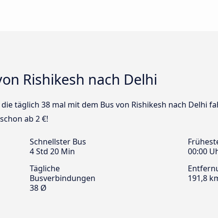
von Rishikesh nach Delhi
s die täglich 38 mal mit dem Bus von Rishikesh nach Delhi fa
 schon ab 2 €!
Schnellster Bus
Frühest
4 Std 20 Min
00:00 U
Tägliche
Entfern
Busverbindungen
191,8 k
38 Ø