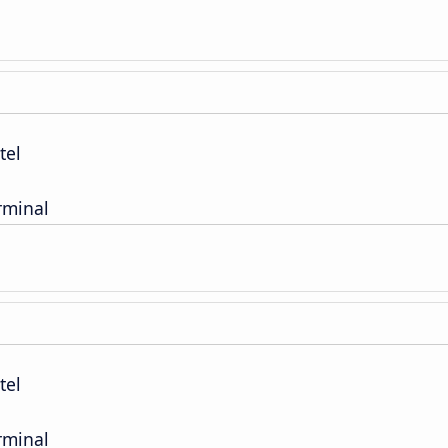
tel
rminal
tel
rminal