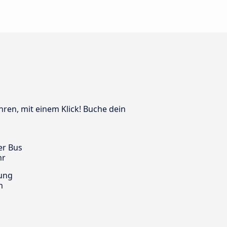
hren, mit einem Klick! Buche dein
er Bus
hr
ung
m