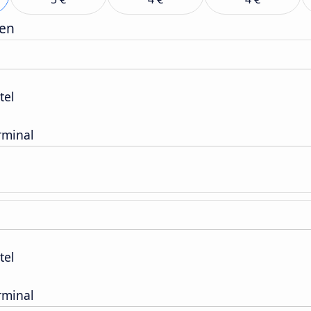
gen
tel
rminal
tel
rminal