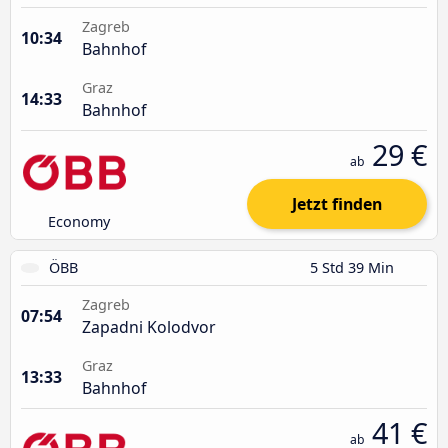
Zagreb
10:34
Bahnhof
Graz
14:33
Bahnhof
29 €
ab
Jetzt finden
Economy
ÖBB
5 Std 39 Min
Zagreb
07:54
Zapadni Kolodvor
Graz
13:33
Bahnhof
41 €
ab