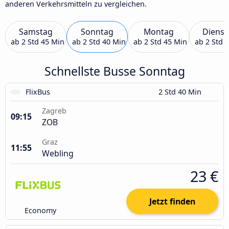
anderen Verkehrsmitteln zu vergleichen.
Samstag
Sonntag
Montag
Dienst
ab
2 Std 45 Min
ab
2 Std 40 Min
ab
2 Std 45 Min
ab
2 Std 
Schnellste Busse Sonntag
FlixBus
2 Std 40 Min
Zagreb
09:15
ZOB
Graz
11:55
Webling
23 €
Jetzt finden
Economy