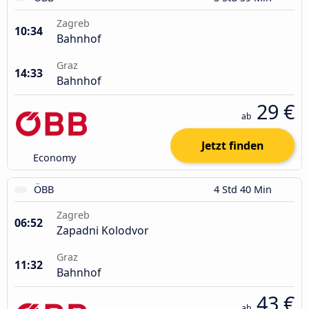
Zagreb
10:34
Bahnhof
Graz
14:33
Bahnhof
29 €
ab
Jetzt finden
Economy
ÖBB
4 Std 40 Min
Zagreb
06:52
Zapadni Kolodvor
Graz
11:32
Bahnhof
43 €
ab