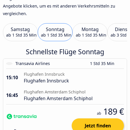
Angebote klicken, um es mit anderen Verkehrsmitteln zu
vergleichen.
Samstag
Sonntag
Montag
Dienst
ab
1 Std 35 Min
ab
1 Std 35 Min
ab
1 Std 35 Min
ab
3 Std 
Schnellste Flüge Sonntag
Transavia Airlines
1 Std 35 Min
Flughafen Innsbruck
15:10
Flughafen Innsbruck
Flughafen Amsterdam Schiphol
16:45
Flughafen Amsterdam Schiphol
189 €
ab
Jetzt finden