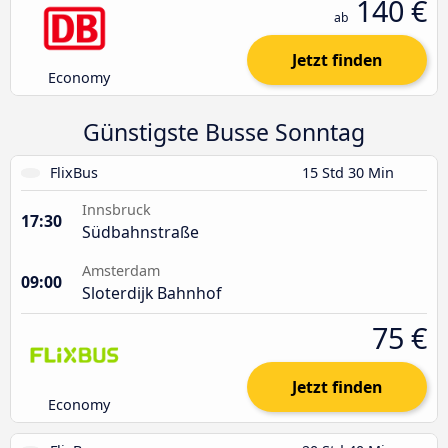
140 €
ab
Jetzt finden
Economy
Günstigste Busse Sonntag
FlixBus
15 Std 30 Min
Innsbruck
17:30
Südbahnstraße
Amsterdam
09:00
Sloterdijk Bahnhof
75 €
Jetzt finden
Economy