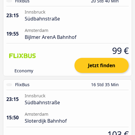
FlixBus
20 Std 40 Min
Innsbruck
23:15
Südbahnstraße
Amsterdam
19:55
Bijlmer ArenA Bahnhof
99 €
Jetzt finden
Economy
FlixBus
16 Std 35 Min
Innsbruck
23:15
Südbahnstraße
Amsterdam
15:50
Sloterdijk Bahnhof
103 €