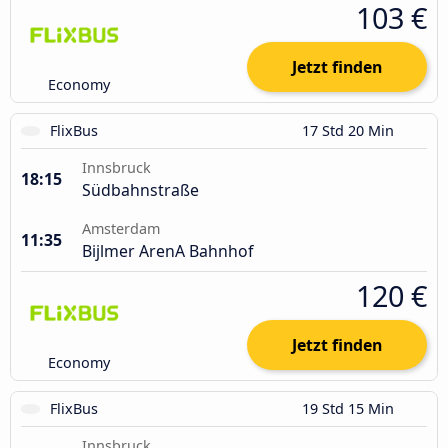
103 €
Jetzt finden
Economy
FlixBus
17 Std 20 Min
Innsbruck
18:15
Südbahnstraße
Amsterdam
11:35
Bijlmer ArenA Bahnhof
120 €
Jetzt finden
Economy
FlixBus
19 Std 15 Min
Innsbruck