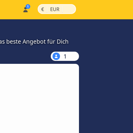
|
|
€
EUR
as beste Angebot für Dich
1