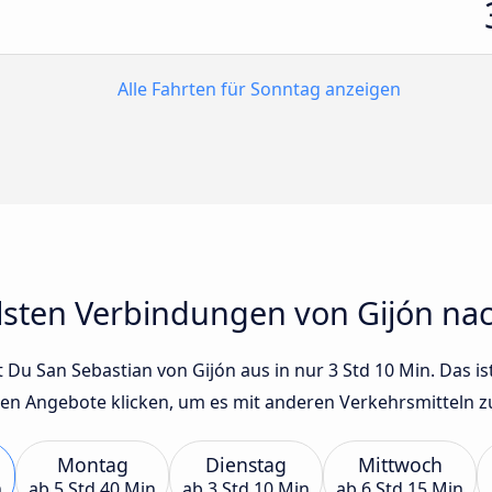
Alle Fahrten für Sonntag anzeigen
llsten Verbindungen von Gijón na
Du San Sebastian von Gijón aus in nur 3 Std 10 Min. Das ist
en Angebote klicken, um es mit anderen Verkehrsmitteln zu
Montag
Dienstag
Mittwoch
n
ab
5 Std 40 Min
ab
3 Std 10 Min
ab
6 Std 15 Min