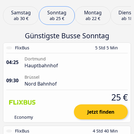
Samstag
Sonntag
Montag
Dienst
ab
30 €
ab
25 €
ab
22 €
ab
18 
Günstigste Busse Sonntag
FlixBus
5 Std 5 Min
Dortmund
04:25
Hauptbahnhof
Brüssel
09:30
Nord Bahnhof
25 €
Jetzt finden
Economy
FlixBus
4 Std 40 Min