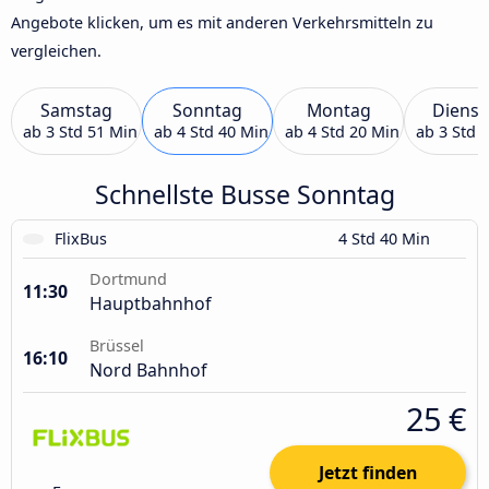
Angebote klicken, um es mit anderen Verkehrsmitteln zu
vergleichen.
Samstag
Sonntag
Montag
Dienst
ab
3 Std 51 Min
ab
4 Std 40 Min
ab
4 Std 20 Min
ab
3 Std 
Schnellste Busse Sonntag
FlixBus
4 Std 40 Min
Dortmund
11:30
Hauptbahnhof
Brüssel
16:10
Nord Bahnhof
25 €
Jetzt finden