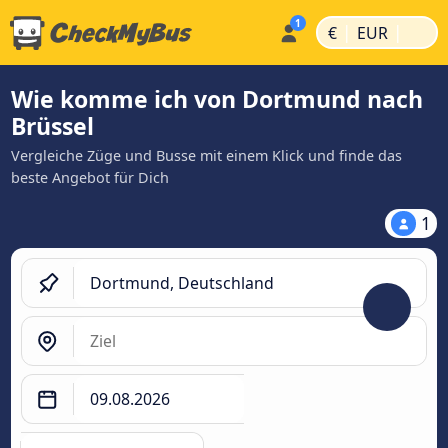
|
|
€
EUR
Wie komme ich von Dortmund nach
Brüssel
Vergleiche Züge und Busse mit einem Klick und finde das
beste Angebot für Dich
1