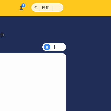
|
|
€
EUR
ch
1