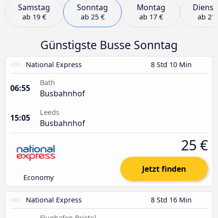
Samstag
Sonntag
Montag
Dienst
ab
19 €
ab
25 €
ab
17 €
ab
21 
Günstigste Busse Sonntag
National Express
8 Std 10 Min
Bath
06:55
Busbahnhof
Leeds
15:05
Busbahnhof
25 €
Jetzt finden
Economy
National Express
8 Std 16 Min
Flughafen Bristol