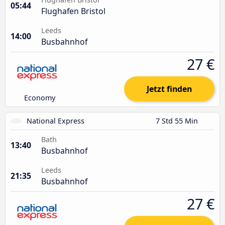
05:44
Flughafen Bristol
Leeds
14:00
Busbahnhof
27 €
Jetzt finden
Economy
National Express
7 Std 55 Min
Bath
13:40
Busbahnhof
Leeds
21:35
Busbahnhof
27 €