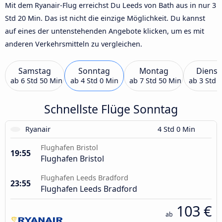
Mit dem Ryanair-Flug erreichst Du Leeds von Bath aus in nur 3
Std 20 Min. Das ist nicht die einzige Möglichkeit. Du kannst
auf eines der untenstehenden Angebote klicken, um es mit
anderen Verkehrsmitteln zu vergleichen.
Samstag
Sonntag
Montag
Dienst
ab
6 Std 50 Min
ab
4 Std 0 Min
ab
7 Std 50 Min
ab
3 Std 
Schnellste Flüge Sonntag
Ryanair
4 Std 0 Min
Flughafen Bristol
19:55
Flughafen Bristol
Flughafen Leeds Bradford
23:55
Flughafen Leeds Bradford
103 €
ab