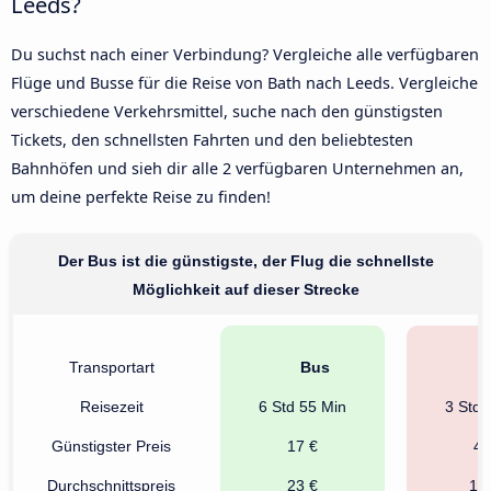
Leeds?
Du suchst nach einer Verbindung? Vergleiche alle verfügbaren
Flüge und Busse für die Reise von Bath nach Leeds. Vergleiche
verschiedene Verkehrsmittel, suche nach den günstigsten
Tickets, den schnellsten Fahrten und den beliebtesten
Bahnhöfen und sieh dir alle 2 verfügbaren Unternehmen an,
um deine perfekte Reise zu finden!
Der Bus ist die günstigste, der Flug die schnellste
Möglichkeit auf dieser Strecke
Transportart
Bus
F
Reisezeit
6 Std 55 Min
3 Std 
Günstigster Preis
17 €
44
Durchschnittspreis
23 €
15