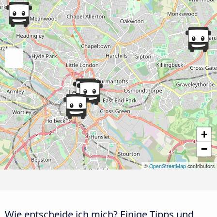
+
−
©
OpenStreetMap
contributors
Wie entscheide ich mich? Einige Tipps und