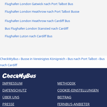
Flughafen London Gatwick nach Port Talbot Bus
Flughafen London Heathrow nach Port Talbot Busse
Flughafen London Heathrow nach Cardiff Bus
Bus Flughafen London Stansted nach Cardiff
Flughafen Luton nach Cardiff Bus
CheckMyBus
›
Busse in Vereinigtes Königreich
›
Bus nach Port Talbot
›
Bus
nach Cardiff
IMPRESSUM
METHODIK
DATENSCHUTZ
COOKIE-EINSTELLUNGEN
ÜBER UNS
BEITRAG
PRESSE
FERNBUS-ANBIETER