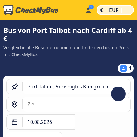
|
|
€
EUR
Bus von Port Talbot nach Cardiff ab 4
€
Vergleiche alle Busunternehmen und finde den besten Preis
mit CheckMyBus
1