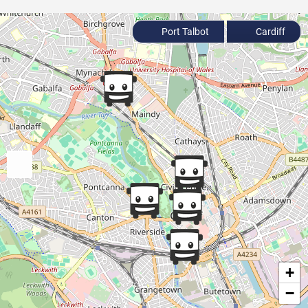
Port Talbot
Cardiff
+
−