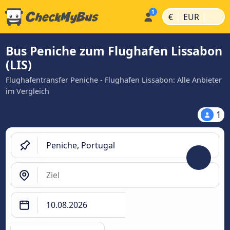
|
|
€
EUR
Bus Peniche zum Flughafen Lissabon
(LIS)
Flughafentransfer Peniche - Flughafen Lissabon: Alle Anbieter
im Vergleich
1