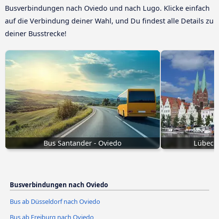
Busverbindungen nach Oviedo und nach Lugo. Klicke einfach
auf die Verbindung deiner Wahl, und Du findest alle Details zu
deiner Busstrecke!
Bus Santander - Oviedo
Lübeck
Busverbindungen nach Oviedo
Bus ab Düsseldorf nach Oviedo
Bus ab Freiburg nach Oviedo