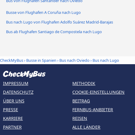
Bus von Flughafen Santander nach Oviedo
Busse von Flughafen A Coruña nach Lugo
Bus nach Lugo von Flughafen Adolfo Suárez Madrid-Barajas
Bus ab Flughafen Santiago de Compostela nach Lugo
CheckMyBus
›
Busse in Spanien
›
Bus nach Oviedo
›
Bus nach Lugo
IMPRESSUM
METHODIK
DATENSCHUTZ
COOKIE-EINSTELLUNGEN
ÜBER UNS
BEITRAG
PRESSE
FERNBUS-ANBIETER
KARRIERE
REISEN
PARTNER
ALLE LÄNDER