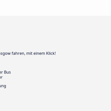
asgow fahren, mit einem Klick!
er Bus
hr
ung