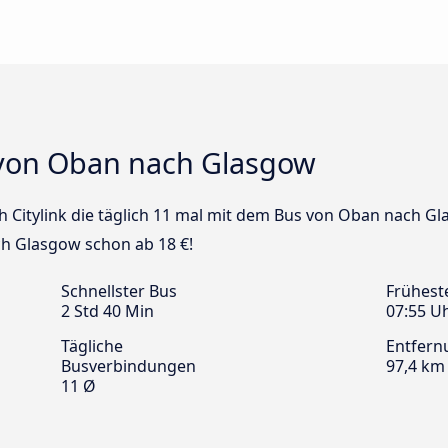
 von Oban nach Glasgow
sh Citylink die täglich 11 mal mit dem Bus von Oban nach Gl
h Glasgow schon ab 18 €!
Schnellster Bus
Frühest
2 Std 40 Min
07:55 U
Tägliche
Entfern
Busverbindungen
97,4 km
11 Ø