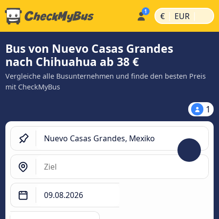
|
|
€
EUR
Bus von Nuevo Casas Grandes
nach Chihuahua ab 38 €
Vergleiche alle Busunternehmen und finde den besten Preis
mit CheckMyBus
1