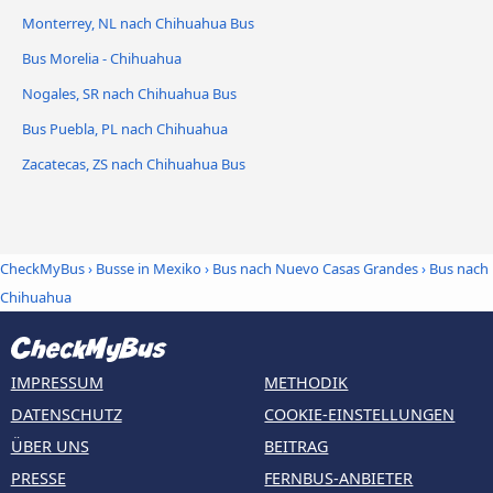
Monterrey, NL nach Chihuahua Bus
Bus Morelia - Chihuahua
Nogales, SR nach Chihuahua Bus
Bus Puebla, PL nach Chihuahua
Zacatecas, ZS nach Chihuahua Bus
CheckMyBus
›
Busse in Mexiko
›
Bus nach Nuevo Casas Grandes
›
Bus nach
Chihuahua
IMPRESSUM
METHODIK
DATENSCHUTZ
COOKIE-EINSTELLUNGEN
ÜBER UNS
BEITRAG
PRESSE
FERNBUS-ANBIETER