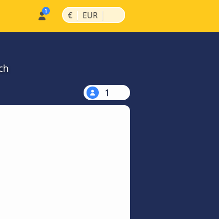
|
|
€
EUR
ch
1