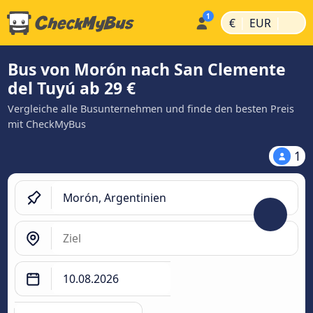
|
|
€
EUR
Bus von Morón nach San Clemente
del Tuyú ab 29 €
Vergleiche alle Busunternehmen und finde den besten Preis
mit CheckMyBus
1