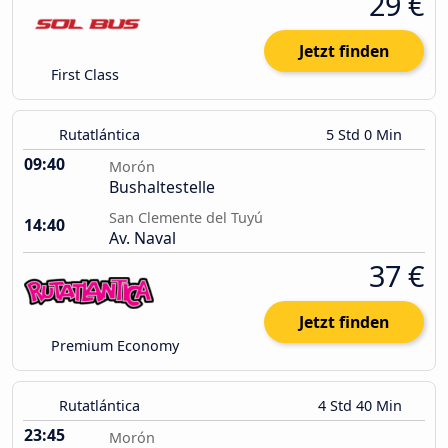
29 €
Jetzt finden
First Class
Rutatlántica
5 Std 0 Min
09:40
Morón
Bushaltestelle
San Clemente del Tuyú
14:40
Av. Naval
37 €
Jetzt finden
Premium Economy
Rutatlántica
4 Std 40 Min
23:45
Morón