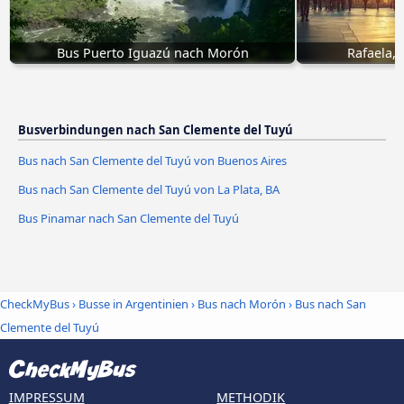
Bus Puerto Iguazú nach Morón
Rafaela,
Busverbindungen nach San Clemente del Tuyú
Bus nach San Clemente del Tuyú von Buenos Aires
Bus nach San Clemente del Tuyú von La Plata, BA
Bus Pinamar nach San Clemente del Tuyú
CheckMyBus
›
Busse in Argentinien
›
Bus nach Morón
›
Bus nach San
Clemente del Tuyú
IMPRESSUM
METHODIK