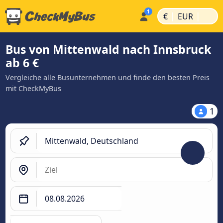
|
|
€
EUR
Bus von Mittenwald nach Innsbruck
ab 6 €
Vergleiche alle Busunternehmen und finde den besten Preis
mit CheckMyBus
1