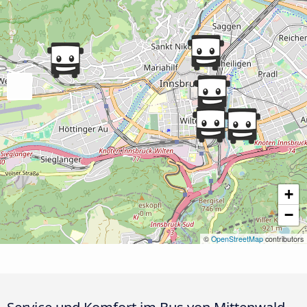
+
−
©
OpenStreetMap
contributors